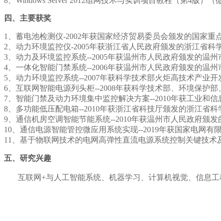
8、Windows Server 2012组网技术与实训项目教程（第4版
四、主要获奖
1
、蓄电池检测仪
-2002年获国家经济贸易委员会颁发的国家重点
2
、动力环境监控仪
-2005年获浙江省人民政府颁发的浙江省科
3
、动力及环境监控系统
--2005年获温州市人民政府颁发的温
4
、一体化智能门禁系统
--2006年获温州市人民政府颁发的温
5
、动力环境监控系统
--2007年获科学技术部火炬高技术产业
6
、互联网智能电源列头柜
--2008年获科学技术部、环境保
7
、智能门禁及动力环境集中监控解决方案
--2010年获工业
8
、多功能低压配电箱
--2010年获浙江省科技厅颁发的浙江省科
9
、通信机房空调智能节能系统
--2010年获温州市人民政府颁
10
、通信电源智能管控微应用系统实现
--2019年获国家电网
11
、基于物联网技术的电网高弹性直流电源系统控制关键技术
五、研究兴趣
互联网
+
与
人工
智能系统、机器学习、计算机视觉
、信息工