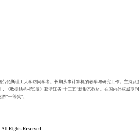
美国劳伦斯理工大学访问学者。长期从事计算机的教学与研究工作。主持及参
材，《数据结构
-
第
5
版》获浙江省“十三五”新形态教材
。在国内外权威期刊
赛“一等奖”。
ll Rights Reserved.